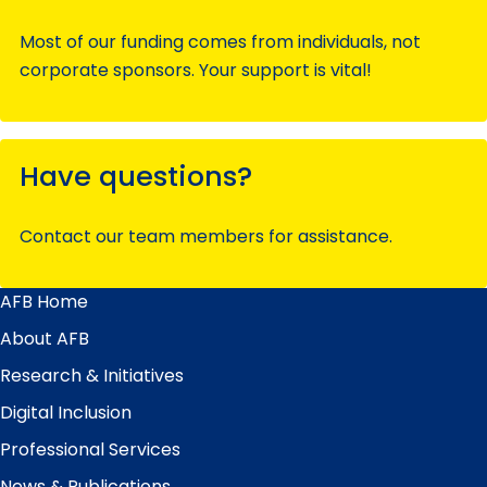
Most of our funding comes from individuals, not
corporate sponsors. Your support is vital!
Have questions?
Contact our team members for assistance.
AFB Home
Main
Menu
About AFB
Research & Initiatives
Digital Inclusion
Professional Services
News & Publications