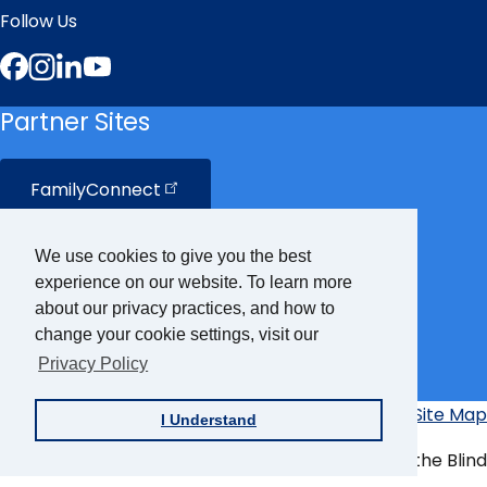
Follow Us
Facebook
Instagram
LinkedIn
YouTube
Partner Sites
FamilyConnect
CareerConnect
We use cookies to give you the best
experience on our website. To learn more
VisionAware
about our privacy practices, and how to
change your cookie settings, visit our
Privacy Policy
Braille
Bug
Privacy Policy
Accessibility Policy
Site Map
I Understand
Additional
Links
© Copyright 2026 American Foundation for the Blind